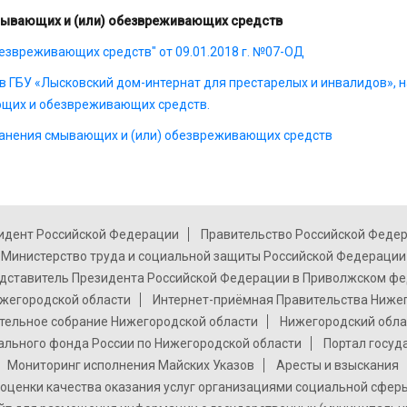
мывающих и (или) обезвреживающих средств
езвреживающих средств" от 09.01.2018 г. №07-ОД
 ГБУ «Лысковский дом-интернат для престарелых и инвалидов», н
ющих и обезвреживающих средств.
ранения смывающих и (или) обезвреживающих средств
идент Российской Федерации
Правительство Российской Феде
Министерство труда и социальной защиты Российской Федерации
дставитель Президента Российской Федерации в Приволжском фе
жегородской области
Интернет-приёмная Правительства Ниже
тельное собрание Нижегородской области
Нижегородский обла
ального фонда России по Нижегородской области
Портал госуд
Мониторинг исполнения Майских Указов
Аресты и взыскания
оценки качества оказания услуг организациями социальной сфер