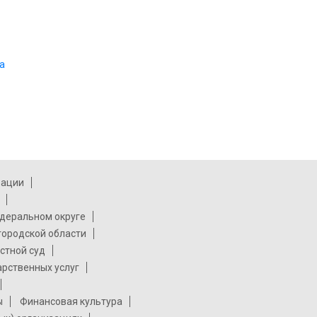
а
рации
деральном округе
городской области
стной суд
арственных услуг
ы
Финансовая культура