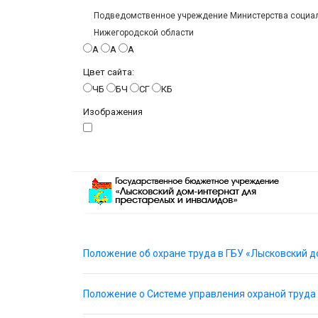
Подведомственное учреждение Министерства социаль
Нижегородской области
A
A
A
Цвет сайта:
ЧБ
БЧ
СГ
КБ
Изображения
Положение об охране труда в ГБУ «Лысковский д
Положение о Системе управления охраной труда