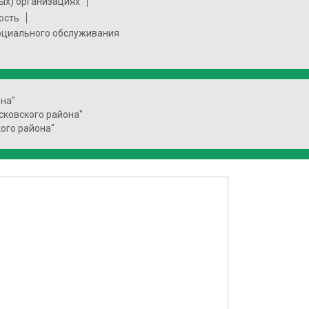
ых) организациях
ость
социального обслуживания
на"
сковского района"
ого района"