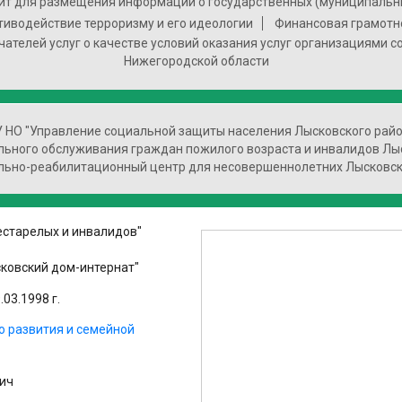
т для размещения информации о государственных (муниципальн
тиводействие терроризму и его идеологии
Финансовая грамотн
чателей услуг о качестве условий оказания услуг организациями 
Нижегородской области
У НО "Управление социальной защиты населения Лысковского райо
льного обслуживания граждан пожилого возраста и инвалидов Лы
льно-реабилитационный центр для несовершеннолетних Лысковск
естарелых и инвалидов"
ковский дом-интернат"
03.1998 г.
о развития и семейной
ич